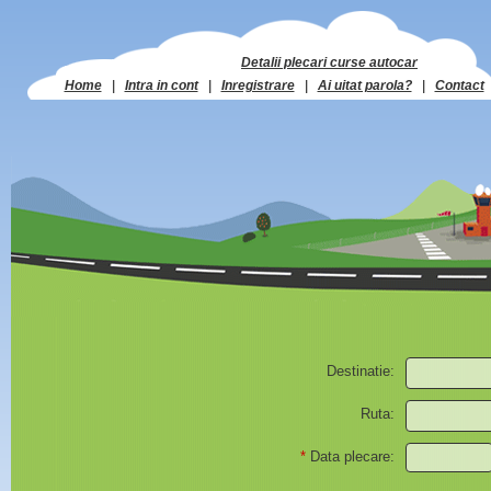
Detalii plecari curse autocar
Home
|
Intra in cont
|
Inregistrare
|
Ai uitat parola?
|
Contact
Destinatie:
Ruta:
*
Data plecare: