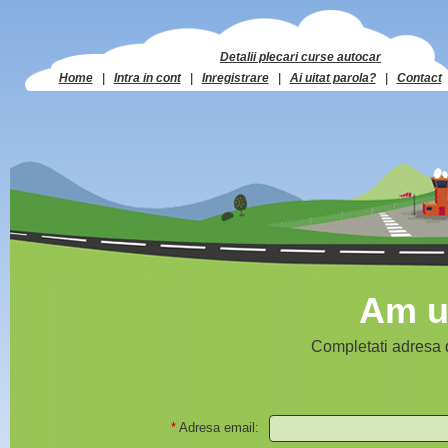
Detalii plecari curse autocar
Home
|
Intra in cont
|
Inregistrare
|
Ai uitat parola?
|
Contact
Am ui
Completati adresa d
*
Adresa email: